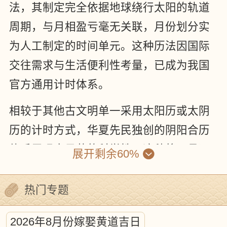
法，其制定完全依据地球绕行太阳的轨道
周期，与月相盈亏毫无关联，月份划分实
为人工制定的时间单元。这种历法因国际
交往需求与生活便利性考量，已成为我国
官方通用计时体系。
相较于其他古文明单一采用太阳历或太阴
历的计时方式，华夏先民独创的阴阳合历
体系展现出显著的科学性。这种将日月运
展开剩余60%
行规律有机融合的计时系统，不仅体现了
严谨的天文观测水平，更彰显了古代科学
热门专题
研究的求真精神。
2026年8月份嫁娶黄道吉日