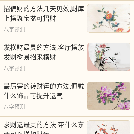
招偏财的方法几天见效,财库
教仪式等诸多领域。古谚"得天时得地利"深
上摆聚宝盆可招财
刻揭示了时空选择的重要性。尽管现代通
八字预测
书标注通用吉日，但个体命理差异要求个
性化择日方案。本平台基于天体运行规律
发横财最灵的方法,客厅摆放
研发的智能择日系统，为婚嫁、迁居、开
发财树易招来横财
业等重要事项提供精准时空建议，既传承
八字预测
古法精髓，又融入现代算法，持续提供免
最厉害的转财运的方法,佩戴
费公共服务。
什么饰品可提升运气
八字预测
求财运最灵的方法,带什么东