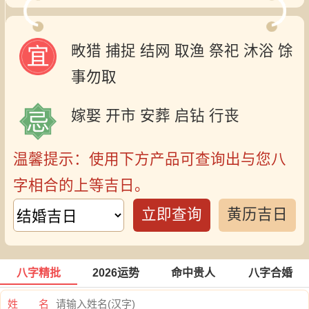
畋猎
捕捉
结网
取渔
祭祀
沐浴
馀
事勿取
嫁娶
开市
安葬
启钻
行丧
温馨提示：使用下方产品可查询出与您八
字相合的上等吉日。
立即查询
黄历吉日
八字精批
2026运势
命中贵人
八字合婚
姓 名