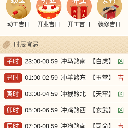
动工吉日
开业吉日
开工吉日
装修吉日
时辰宜忌
子时
23:00-00:59
冲马煞南
【白虎】
凶
丑时
01:00-02:59
冲羊煞东
【玉堂】
吉
寅时
03:00-04:59
冲猴煞北
【天牢】
凶
卯时
05:00-06:59
冲鸡煞西
【玄武】
凶
辰时
07:00-08:59
冲狗煞南
【司命】
吉