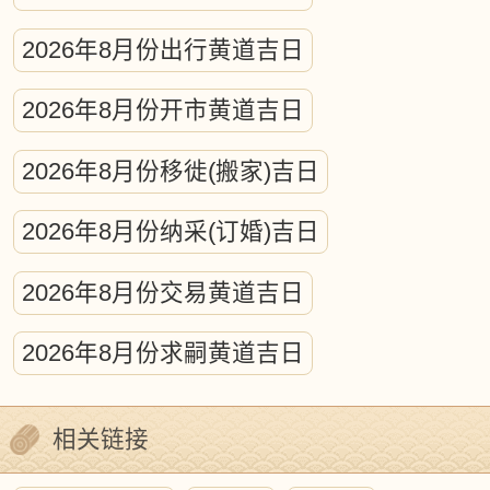
古代历法体系蕴含着复杂的天体运行计
2026年8月份出行黄道吉日
算，涵盖日月及五大行星的轨道测算、昼
夜交替时刻测定、日月食预测等核心内
2026年8月份开市黄道吉日
容。从本质上说，这项浩大的工程相当于
2026年8月份移徙(搬家)吉日
编制精密的天文年历，凝聚着先民持续千
年的天文观测智慧，堪称古代科学实践的
2026年8月份纳采(订婚)吉日
典范。
2026年8月份交易黄道吉日
天体运行对人类文明的影响历来备受关
2026年8月份求嗣黄道吉日
注，古今学者普遍认同宇宙运动对地球生
态系统的深刻塑造。日月星辰的周期性运
相关链接
动暗合万物生长规律，蕴含着精微的自然
法则。古代历法正是通过构建时空坐标，