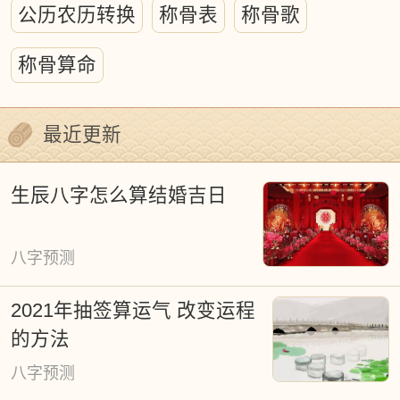
公历农历转换
称骨表
称骨歌
为探究天人关系提供了关键的研究框架。
称骨算命
传统历注中的吉凶判定虽掺杂着神秘主义
成分，但其深层蕴含着古代哲学智慧、天
最近更新
文知识、地理认知与生态观念的交融。对
待这份文化遗产，我们既需摒弃盲目迷
生辰八字怎么算结婚吉日
信，也要避免简单否定。以现代科学视角
重新解读，将有助于挖掘其中蕴含的生态
八字预测
文明智慧，为传承优秀传统文化提供新维
2021年抽签算运气 改变运程
度。
的方法
黄道吉日文化作为中华时间哲学的重要组
八字预测
成部分，渗透于军事决策、皇家祭祀、宗