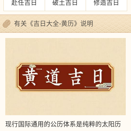
赴任吉日
破土吉日
修造吉日
有关《吉日大全-黄历》说明
现行国际通用的公历体系是纯粹的太阳历