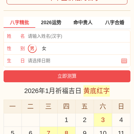
八字精批
2026运势
命中贵人
八字合婚
姓 名
性 别
男
女
生 日
2026年1月祈福吉日
黄底红字
一
二
三
四
五
六
日
1
2
3
4
5
6
7
8
9
10
11