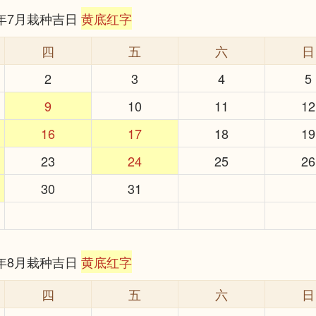
6年7月栽种吉日
黄底红字
四
五
六
日
2
3
4
5
9
10
11
12
16
17
18
19
23
24
25
26
30
31
6年8月栽种吉日
黄底红字
四
五
六
日