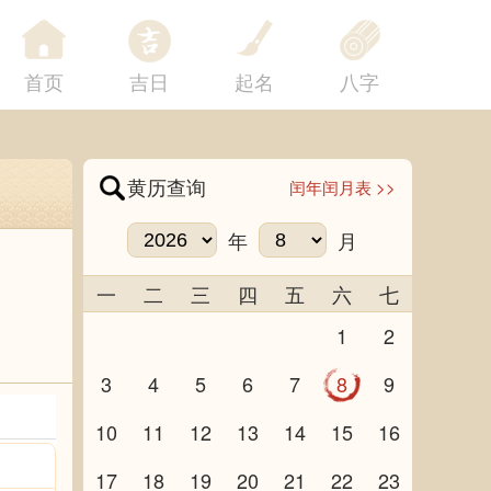
首页
吉日
起名
八字
黄历查询
闰年闰月表 >>
年
月
一
二
三
四
五
六
七
1
2
3
4
5
6
7
8
9
10
11
12
13
14
15
16
17
18
19
20
21
22
23