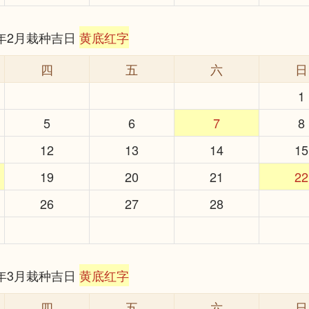
6年2月栽种吉日
黄底红字
四
五
六
日
1
5
6
7
8
12
13
14
15
19
20
21
22
26
27
28
6年3月栽种吉日
黄底红字
四
五
六
日