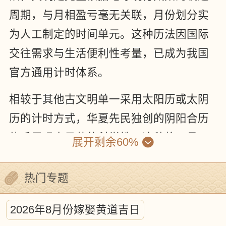
周期，与月相盈亏毫无关联，月份划分实
为人工制定的时间单元。这种历法因国际
交往需求与生活便利性考量，已成为我国
官方通用计时体系。
相较于其他古文明单一采用太阳历或太阴
历的计时方式，华夏先民独创的阴阳合历
体系展现出显著的科学性。这种将日月运
展开剩余60%
行规律有机融合的计时系统，不仅体现了
严谨的天文观测水平，更彰显了古代科学
热门专题
研究的求真精神。
2026年8月份嫁娶黄道吉日
古代历法体系蕴含着复杂的天体运行计