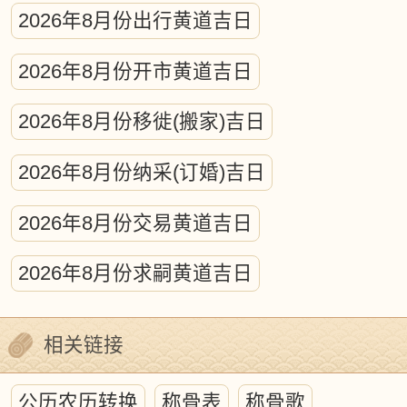
2026年8月份出行黄道吉日
算，涵盖日月及五大行星的轨道测算、昼
夜交替时刻测定、日月食预测等核心内
2026年8月份开市黄道吉日
容。从本质上说，这项浩大的工程相当于
2026年8月份移徙(搬家)吉日
编制精密的天文年历，凝聚着先民持续千
年的天文观测智慧，堪称古代科学实践的
2026年8月份纳采(订婚)吉日
典范。
2026年8月份交易黄道吉日
天体运行对人类文明的影响历来备受关
2026年8月份求嗣黄道吉日
注，古今学者普遍认同宇宙运动对地球生
态系统的深刻塑造。日月星辰的周期性运
相关链接
动暗合万物生长规律，蕴含着精微的自然
法则。古代历法正是通过构建时空坐标，
公历农历转换
称骨表
称骨歌