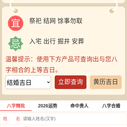
祭祀
结网
馀事勿取
入宅
出行
掘井
安葬
温馨提示：使用下方产品可查询出与您八
字相合的上等吉日。
立即查询
黄历吉日
八字精批
2026运势
命中贵人
八字合婚
姓 名