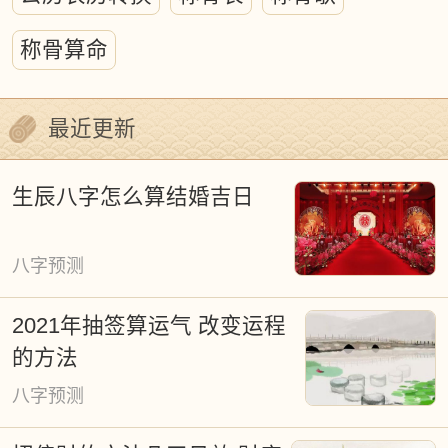
为探究天人关系提供了关键的研究框架。
称骨算命
传统历注中的吉凶判定虽掺杂着神秘主义
成分，但其深层蕴含着古代哲学智慧、天
最近更新
文知识、地理认知与生态观念的交融。对
待这份文化遗产，我们既需摒弃盲目迷
生辰八字怎么算结婚吉日
信，也要避免简单否定。以现代科学视角
重新解读，将有助于挖掘其中蕴含的生态
八字预测
文明智慧，为传承优秀传统文化提供新维
2021年抽签算运气 改变运程
度。
的方法
黄道吉日文化作为中华时间哲学的重要组
八字预测
成部分，渗透于军事决策、皇家祭祀、宗