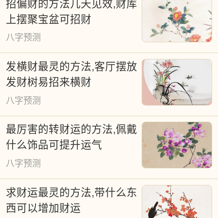
招偏财的方法几天见效,财库
教仪式等诸多领域。古谚"得天时得地利"深
上摆聚宝盆可招财
刻揭示了时空选择的重要性。尽管现代通
八字预测
书标注通用吉日，但个体命理差异要求个
性化择日方案。本平台基于天体运行规律
发横财最灵的方法,客厅摆放
研发的智能择日系统，为婚嫁、迁居、开
发财树易招来横财
业等重要事项提供精准时空建议，既传承
八字预测
古法精髓，又融入现代算法，持续提供免
最厉害的转财运的方法,佩戴
费公共服务。
什么饰品可提升运气
八字预测
求财运最灵的方法,带什么东
西可以增加财运