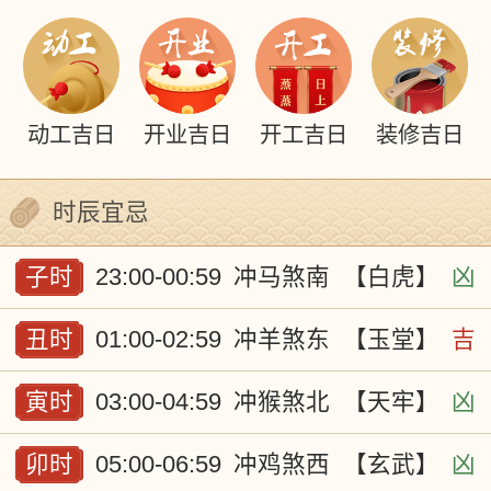
动工吉日
开业吉日
开工吉日
装修吉日
时辰宜忌
子时
23:00-00:59
冲马煞南
【白虎】
凶
丑时
01:00-02:59
冲羊煞东
【玉堂】
吉
寅时
03:00-04:59
冲猴煞北
【天牢】
凶
卯时
05:00-06:59
冲鸡煞西
【玄武】
凶