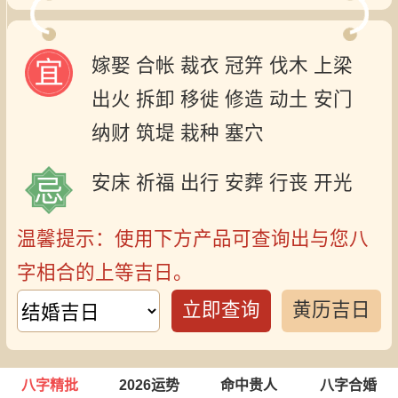
嫁娶
合帐
裁衣
冠笄
伐木
上梁
出火
拆卸
移徙
修造
动土
安门
纳财
筑堤
栽种
塞穴
安床
祈福
出行
安葬
行丧
开光
温馨提示：使用下方产品可查询出与您八
字相合的上等吉日。
立即查询
黄历吉日
八字精批
2026运势
命中贵人
八字合婚