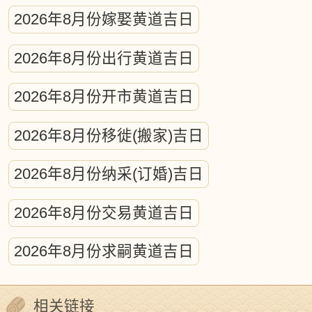
2026年8月份嫁娶黄道吉日
古代历法体系蕴含着复杂的天体运行计
2026年8月份出行黄道吉日
算，涵盖日月及五大行星的轨道测算、昼
夜交替时刻测定、日月食预测等核心内
2026年8月份开市黄道吉日
容。从本质上说，这项浩大的工程相当于
2026年8月份移徙(搬家)吉日
编制精密的天文年历，凝聚着先民持续千
年的天文观测智慧，堪称古代科学实践的
2026年8月份纳采(订婚)吉日
典范。
2026年8月份交易黄道吉日
天体运行对人类文明的影响历来备受关
2026年8月份求嗣黄道吉日
注，古今学者普遍认同宇宙运动对地球生
态系统的深刻塑造。日月星辰的周期性运
相关链接
动暗合万物生长规律，蕴含着精微的自然