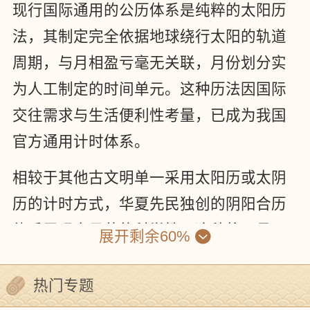
现行国际通用的公历体系是纯粹的太阳历
法，其制定完全依据地球绕行太阳的轨道
周期，与月相盈亏毫无关联，月份划分实
为人工制定的时间单元。这种历法因国际
交往需求与生活便利性考量，已成为我国
官方通用计时体系。
相较于其他古文明单一采用太阳历或太阴
历的计时方式，华夏先民独创的阴阳合历
体系展现出显著的科学性。这种将日月运
展开剩余60%
行规律有机融合的计时系统，不仅体现了
严谨的天文观测水平，更彰显了古代科学
热门专题
研究的求真精神。