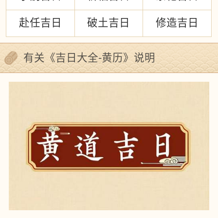
赴任吉日
破土吉日
修造吉日
有关《吉日大全-黄历》说明