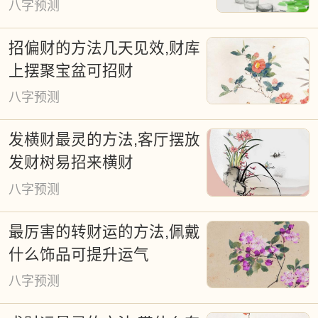
八字预测
成部分，渗透于军事决策、皇家祭祀、宗
招偏财的方法几天见效,财库
教仪式等诸多领域。古谚"得天时得地利"深
上摆聚宝盆可招财
刻揭示了时空选择的重要性。尽管现代通
八字预测
书标注通用吉日，但个体命理差异要求个
性化择日方案。本平台基于天体运行规律
发横财最灵的方法,客厅摆放
研发的智能择日系统，为婚嫁、迁居、开
发财树易招来横财
业等重要事项提供精准时空建议，既传承
八字预测
古法精髓，又融入现代算法，持续提供免
最厉害的转财运的方法,佩戴
费公共服务。
什么饰品可提升运气
八字预测