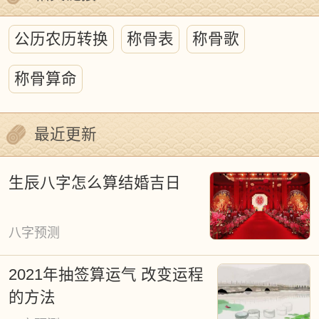
法则。古代历法正是通过构建时空坐标，
公历农历转换
称骨表
称骨歌
为探究天人关系提供了关键的研究框架。
称骨算命
传统历注中的吉凶判定虽掺杂着神秘主义
成分，但其深层蕴含着古代哲学智慧、天
最近更新
文知识、地理认知与生态观念的交融。对
待这份文化遗产，我们既需摒弃盲目迷
生辰八字怎么算结婚吉日
信，也要避免简单否定。以现代科学视角
重新解读，将有助于挖掘其中蕴含的生态
八字预测
文明智慧，为传承优秀传统文化提供新维
2021年抽签算运气 改变运程
度。
的方法
黄道吉日文化作为中华时间哲学的重要组