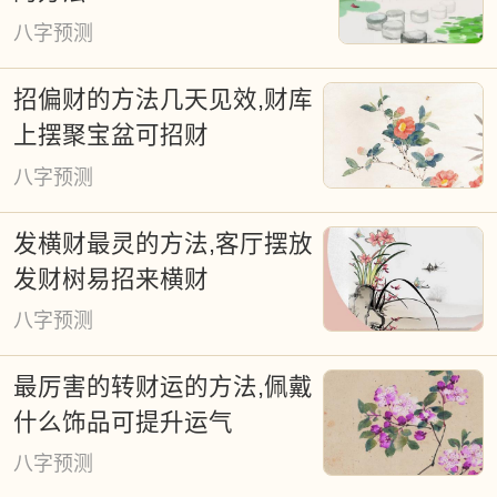
黄道吉日文化作为中华时间哲学的重要组
八字预测
成部分，渗透于军事决策、皇家祭祀、宗
招偏财的方法几天见效,财库
教仪式等诸多领域。古谚"得天时得地利"深
上摆聚宝盆可招财
刻揭示了时空选择的重要性。尽管现代通
八字预测
书标注通用吉日，但个体命理差异要求个
性化择日方案。本平台基于天体运行规律
发横财最灵的方法,客厅摆放
研发的智能择日系统，为婚嫁、迁居、开
发财树易招来横财
业等重要事项提供精准时空建议，既传承
八字预测
古法精髓，又融入现代算法，持续提供免
最厉害的转财运的方法,佩戴
费公共服务。
什么饰品可提升运气
八字预测