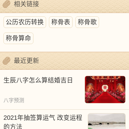
相关链接
动暗合万物生长规律，蕴含着精微的自然
法则。古代历法正是通过构建时空坐标，
公历农历转换
称骨表
称骨歌
为探究天人关系提供了关键的研究框架。
称骨算命
传统历注中的吉凶判定虽掺杂着神秘主义
成分，但其深层蕴含着古代哲学智慧、天
最近更新
文知识、地理认知与生态观念的交融。对
待这份文化遗产，我们既需摒弃盲目迷
生辰八字怎么算结婚吉日
信，也要避免简单否定。以现代科学视角
重新解读，将有助于挖掘其中蕴含的生态
八字预测
文明智慧，为传承优秀传统文化提供新维
2021年抽签算运气 改变运程
度。
的方法