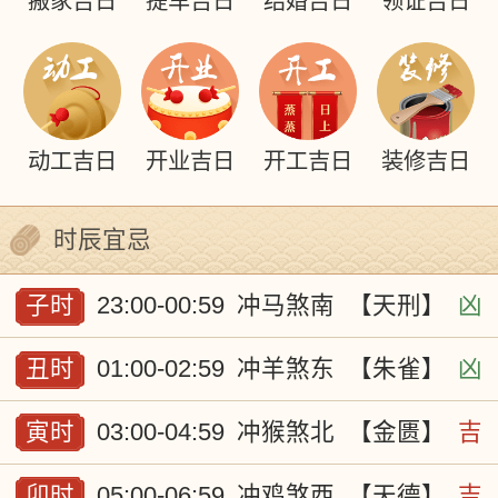
搬家吉日
提车吉日
结婚吉日
领证吉日
动工吉日
开业吉日
开工吉日
装修吉日
时辰宜忌
子时
23:00-00:59
冲马煞南
【天刑】
凶
丑时
01:00-02:59
冲羊煞东
【朱雀】
凶
寅时
03:00-04:59
冲猴煞北
【金匮】
吉
卯时
05:00-06:59
冲鸡煞西
【天德】
吉