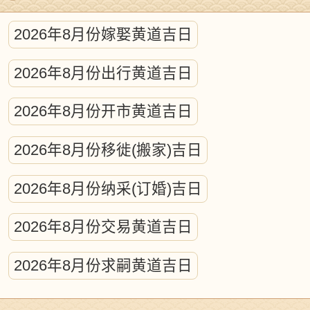
研究的求真精神。
2026年8月份嫁娶黄道吉日
古代历法体系蕴含着复杂的天体运行计
2026年8月份出行黄道吉日
算，涵盖日月及五大行星的轨道测算、昼
夜交替时刻测定、日月食预测等核心内
2026年8月份开市黄道吉日
容。从本质上说，这项浩大的工程相当于
2026年8月份移徙(搬家)吉日
编制精密的天文年历，凝聚着先民持续千
年的天文观测智慧，堪称古代科学实践的
2026年8月份纳采(订婚)吉日
典范。
2026年8月份交易黄道吉日
天体运行对人类文明的影响历来备受关
2026年8月份求嗣黄道吉日
注，古今学者普遍认同宇宙运动对地球生
态系统的深刻塑造。日月星辰的周期性运