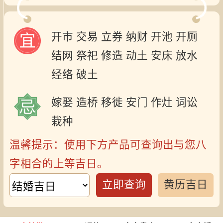
开市
交易
立券
纳财
开池
开厕
结网
祭祀
修造
动土
安床
放水
经络
破土
嫁娶
造桥
移徙
安门
作灶
词讼
栽种
温馨提示：使用下方产品可查询出与您八
字相合的上等吉日。
立即查询
黄历吉日