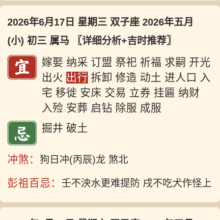
2026年6月17日 星期三 双子座 2026年五月
(小) 初三 属马
〖详细分析+吉时推荐〗
嫁娶 纳采 订盟 祭祀 祈福 求嗣 开光
出火
出行
拆卸 修造 动土 进人口 入
宅 移徙 安床 交易 立券 挂匾 纳财
入殓 安葬 启钻 除服 成服
掘井 破土
冲煞：
狗日冲(丙辰)龙 煞北
彭祖百忌：
壬不泱水更难提防 戌不吃犬作怪上