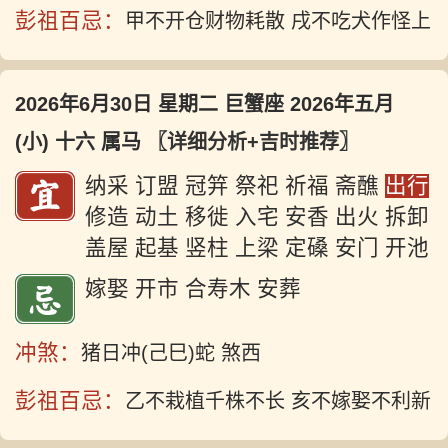
彭祖百忌：
甲不开仓财物耗散 戌不吃犬作怪上
2026年6月30日 星期二 巨蟹座 2026年五月
(小) 十六 属马
〖详细分析+吉时推荐〗
纳采 订盟 冠笄 祭祀 祈福 斋醮
出行
修造 动土 移徙 入宅 安香 出火 拆卸
盖屋 起基 竖柱 上梁 定磉 安门 开池
嫁娶 开市 合寿木 安葬
冲煞：
猪日冲(己巳)蛇 煞西
彭祖百忌：
乙不栽植千株不长 亥不嫁娶不利新