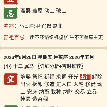
斋醮 盖屋 动土 破土
冲煞：
马日冲(甲子)鼠 煞北
彭祖百忌：
庚不经络织机虚张 午不苫盖屋主更
2026年6月26日 星期五 巨蟹座 2026年五月
(小) 十二 属马
〖详细分析+吉时推荐〗
嫁娶 祭祀 祈福 求嗣 开光
出行
解除
出火 拆卸 修造 进人口 入宅 移徙 动
土 安床 纳畜 栽种 纳财 交易 立券
挂匾 造畜稠