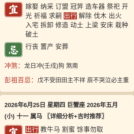
嫁娶 纳采 订盟 冠笄 造车器 祭祀 开
光 祈福 求嗣
出行
解除 伐木 出火
入宅 拆卸 修造 动土 上梁 安床 栽种
破土
行丧 置产 安葬
冲煞：
龙日冲(壬戌)狗 煞南
彭祖百忌：
戊不受田田主不祥 辰不哭泣必主重
2026年6月25日 星期四 巨蟹座 2026年五月
(小) 十一 属马
〖详细分析+吉时推荐〗
出行
教牛马 割蜜 馀事勿取