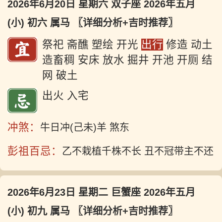
2026年6月20日 星期六 双子座 2026年五月
(小) 初六 属马
〖详细分析+吉时推荐〗
祭祀 斋醮 塑绘 开光
出行
修造 动土
造畜稠 安床 放水 掘井 开池 开厕 结
网 破土
出火 入宅
冲煞：
牛日冲(己未)羊 煞东
彭祖百忌：
乙不栽植千株不长 丑不冠带主不还
2026年6月23日 星期二 巨蟹座 2026年五月
(小) 初九 属马
〖详细分析+吉时推荐〗