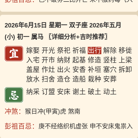
2026年6月15日 星期一 双子座 2026年五月
(小) 初一 属马
〖详细分析+吉时推荐〗
嫁娶 开光 祭祀 祈福
出行
解除 移徙
入宅 开市 纳财 起基 修造 竖柱 上梁
盖屋 作灶 出火 安香 补垣 塞穴 拆卸
放水 扫舍 造仓 造船 栽种 安葬
纳采 订盟 安床 谢土 破土 动土
冲煞：
猴日冲(甲寅)虎 煞南
彭祖百忌：
庚不经络织机虚张 申不安床鬼祟入