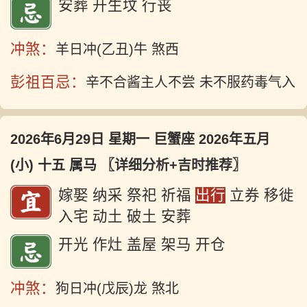
安葬 开生坟 行丧
冲煞：
羊日冲(乙丑)牛 煞西
彭祖百忌：
辛不合酱主人不尝 未不服药毒气入
2026年6月29日 星期一 巨蟹座 2026年五月
(小) 十五 属马
〖详细分析+吉时推荐〗
嫁娶 纳采 祭祀 祈福
出行
立券 移徙
入宅 动土 破土 安葬
开光 作灶 盖屋 架马 开仓
冲煞：
狗日冲(戊辰)龙 煞北