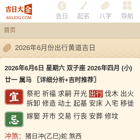
吉日
起名
八字
导航
首页
2026年6月份出行黄道吉日
2026年6月6日 星期六 双子座 2026年四月 (小)
廿一 属马
〖详细分析+吉时推荐〗
祭祀 祈福 求嗣 开光
出行
伐木 出火
拆卸 修造 动土 起基 安床 入宅 移徙
嫁娶 开市 交易 行丧 安葬 修坟
冲煞：
猪日冲(乙巳)蛇 煞西