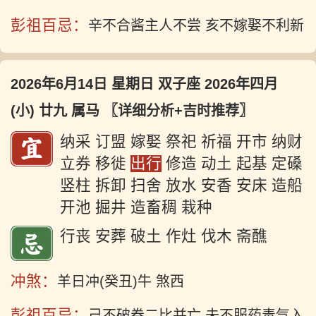
彭祖百忌：
辛不合酱主人不尝 亥不嫁娶不利新
2026年6月14日 星期日 双子座 2026年四月
(小) 廿九 属马
〖详细分析+吉时推荐〗
纳采 订盟 嫁娶 祭祀 祈福 开市 纳财
立券 移徙
出行
修造 动土 起基 定磉
竖柱 拆卸 扫舍 放水 安香 安床 造船
开池 掘井 造畜稠 栽种
行丧 安葬 破土 作灶 伐木 斋醮
冲煞：
羊日冲(癸丑)牛 煞西
彭祖百忌：
己不破券二比并亡 未不服药毒气入