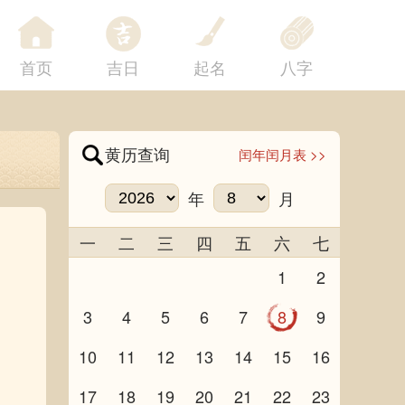
首页
吉日
起名
八字
黄历查询
闰年闰月表 >>
年
月
一
二
三
四
五
六
七
1
2
3
4
5
6
7
8
9
10
11
12
13
14
15
16
17
18
19
20
21
22
23