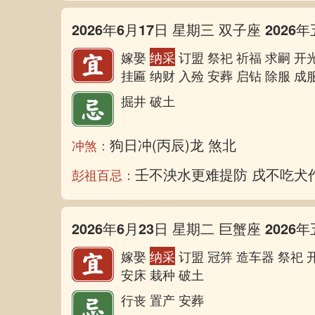
2026年6月17日 星期三 双子座 2026年
嫁娶
纳采
订盟 祭祀 祈福 求嗣 开光
挂匾 纳财 入殓 安葬 启钻 除服 成
掘井 破土
狗日冲(丙辰)龙 煞北
冲煞：
壬不泱水更难提防 戌不吃犬
彭祖百忌：
2026年6月23日 星期二 巨蟹座 2026年
嫁娶
纳采
订盟 冠笄 造车器 祭祀 开
安床 栽种 破土
行丧 置产 安葬