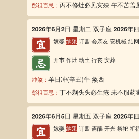
丙不修灶必见灾殃 午不苫盖
彭祖百忌：
2026年6月2日 星期二 双子座 2026年
嫁娶
纳采
订盟 会亲友 安机械 结网
开市 作灶 动土 行丧 安葬
羊日冲(辛丑)牛 煞西
冲煞：
丁不剃头头必生疮 未不服药
彭祖百忌：
2026年6月5日 星期五 双子座 2026年
嫁娶
纳采
订盟 斋醮 开光 祭祀 祈福