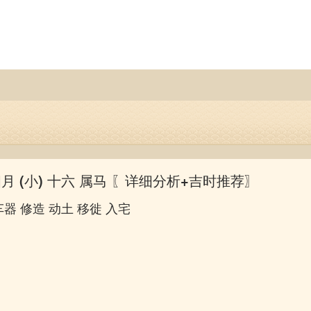
四月 (小) 十六 属马
〖详细分析+吉时推荐〗
车器 修造 动土 移徙 入宅