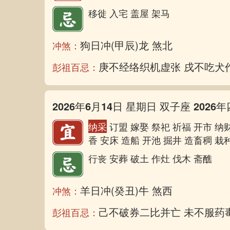
移徙 入宅 盖屋 架马
狗日冲(甲辰)龙 煞北
冲煞：
庚不经络织机虚张 戌不吃犬
彭祖百忌：
2026年6月14日 星期日 双子座 2026年
纳采
订盟 嫁娶 祭祀 祈福 开市 纳财
香 安床 造船 开池 掘井 造畜稠 栽
行丧 安葬 破土 作灶 伐木 斋醮
羊日冲(癸丑)牛 煞西
冲煞：
己不破券二比并亡 未不服药
彭祖百忌：