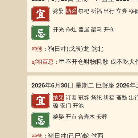
嫁娶
纳采
祭祀 祈福 出行 立券 移徙
开光 作灶 盖屋 架马 开仓
狗日冲(戊辰)龙 煞北
冲煞：
甲不开仓财物耗散 戌不吃犬
彭祖百忌：
2026年6月30日 星期二 巨蟹座 2026年
纳采
订盟 冠笄 祭祀 祈福 斋醮 出行
磉 安门 开池
嫁娶 开市 合寿木 安葬
猪日冲(己巳)蛇 煞西
冲煞：