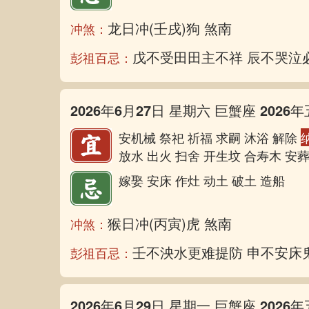
龙日冲(壬戌)狗 煞南
冲煞：
戊不受田田主不祥 辰不哭泣
彭祖百忌：
2026年6月27日 星期六 巨蟹座 2026年
安机械 祭祀 祈福 求嗣 沐浴 解除
放水 出火 扫舍 开生坟 合寿木 安葬
嫁娶 安床 作灶 动土 破土 造船
猴日冲(丙寅)虎 煞南
冲煞：
壬不泱水更难提防 申不安床
彭祖百忌：
2026年6月29日 星期一 巨蟹座 2026年