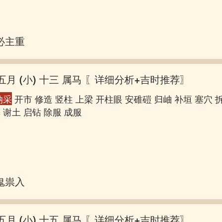
必主重丧
五月 (小) 十三 属马
〖详细分析+吉时推荐〗
纳采
开市 修造 竖柱 上梁 开柱眼 安碓磑 归岫 补垣 塞穴 
 谢土 启钻 除服 成服
鬼祟入房
五月 (小) 十五 属马
〖详细分析+吉时推荐〗