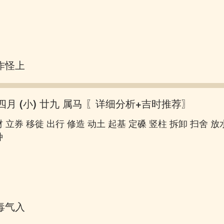
作怪上床
四月 (小) 廿九 属马
〖详细分析+吉时推荐〗
 立券 移徙 出行 修造 动土 起基 定磉 竖柱 拆卸 扫舍 放
种
毒气入肠