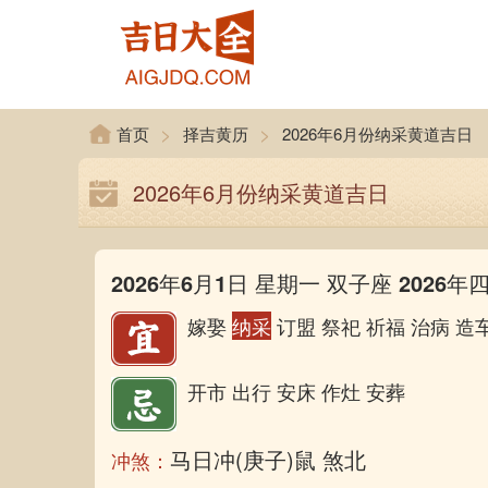
>
>
首页
择吉黄历
2026年6月份纳采黄道吉日
2026年6月份纳采黄道吉日
2026年6月1日 星期一 双子座 2026年
嫁娶
纳采
订盟 祭祀 祈福 治病 造
开市 出行 安床 作灶 安葬
马日冲(庚子)鼠 煞北
冲煞：