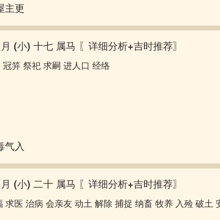
屋主更张
四月 (小) 十七 属马
〖详细分析+吉时推荐〗
 冠笄 祭祀 求嗣 进人口 经络
毒气入肠
四月 (小) 二十 属马
〖详细分析+吉时推荐〗
 求医 治病 会亲友 动土 解除 捕捉 纳畜 牧养 入殓 破土 