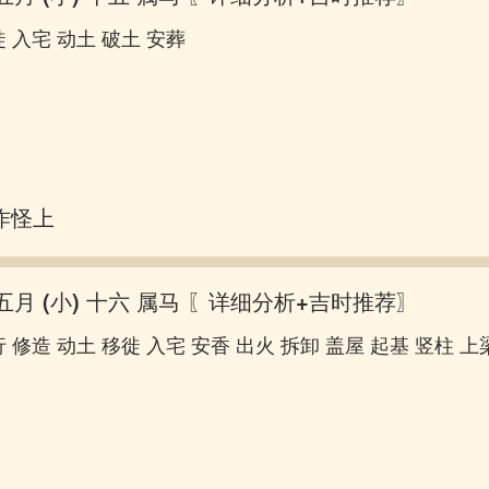
 入宅 动土 破土 安葬
作怪上床
五月 (小) 十六 属马
〖详细分析+吉时推荐〗
 修造 动土 移徙 入宅 安香 出火 拆卸 盖屋 起基 竖柱 上